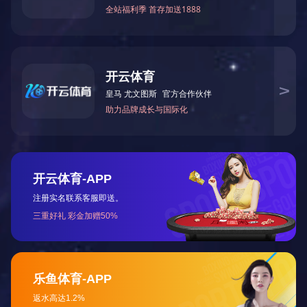
北海，作为一个旅
展影响巨大，气象
致力北海气象预
浏览量：137
北海，作为一个旅
展影响巨大，气象
北海市气象现代
浏览量：231
2018年11月2
项目承担单位的工
湖南省地质灾害
浏览量：262
2018年11月2