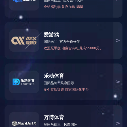
浏览量：668
地址：长沙市天心区长沙天心软件产
2019年1月9
业园B座803-804
组成员、副局长肖
电话：0731-81671998
湖南省地质灾害
苏州公司：
浏览量：488
地址：苏州市高新区科发路101号致
2018年12月2
远国际商务大厦南楼503室
险预警系统的开发
电话：0512-66806280
助力桂林“国际
网址：cqluosheng.com
浏览量：397
邮箱：dmgis@163.com
漓江、象山、银子岩
旅游气象服务创新
助力北海市气象
浏览量：279