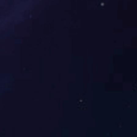
湖南地质灾害气象
浏览量：356
湖南省进入的主讯
组”成立会议。会
“南宁：海绵与
浏览量：345
近日，南宁市海绵
是全国首批海绵试
转载“今年全国
浏览量：135
今年5月12日是我
家减灾委印发通知