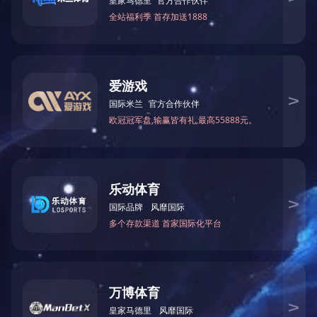
地址：长沙市天心区长沙天心软件产
业园B座803-804
服务热线
电话：0731-81671998
苏州公司：
微信咨询
地址：苏州市高新区科发路101号致
远国际商务大厦南楼503室
电话：0512-66806280
返回顶部
网址：cqluosheng.com
邮箱：dmgis@163.com