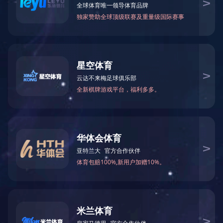
kaiyun·开云（中国）官方网站
您的位置：
kai
kaiyun·开云（中国）官方
kaiyun·开云（中国）官方网站-kaiyun.com
网站
kaiyun·开云（中国）官方网站
项目动态
2019年4月8
我司致力与义乌气象
行业资讯
行业单位、商业伙伴
务。
kaiyun·开云（中国）官方
义乌局将围绕国家
网站-kaiyun.com
标“义乌发展经验”，
CONTACT US
开放新奇迹。
长沙公司：
在线客服