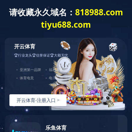
kaiyun·开云（中国）官方网站
欢迎访问kaiyun·开云（中国）官方网站-kaiyun.com 官方网站！
专业GIS(地理
提供地理信息平台、智慧气
梦图kaiyun·开云（中国）官方网站
关于我们
产品服务
经典案例
行业应用