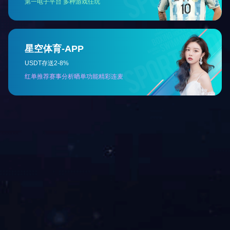
[搜狐新闻]即
浏览量：4216
中国气象报通讯员
村、农民、中小学
[中国气象科普
浏览量：3956
2010年12月3
和网络的安全管理
总
梦图kaiyun·开云（中国）官方网站
|
关于我们
|