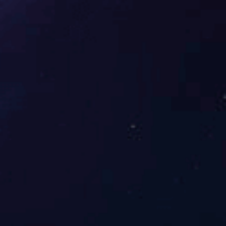
浏览量：807
我公司中标项目 “
境监测总站、省气
《应对自然挑战
浏览量：1125
中国气象局领导
浏览量：698
中国气象局领导视察
治区气象局刘家清
副市长刘翔到北
浏览量：563
来源：北海局 时间
象现代化服务平台