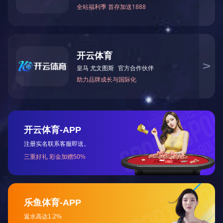
近日，我公司与南
力于气象服务，持
广西县级综合气
浏览量：1031
自2017年汛期
程，这次过程持续
湖南省气象局局
浏览量：1048
5月19-20日
西推动气象现代化
公司成功中标微
在线客服
浏览量：778
2017年9月，我