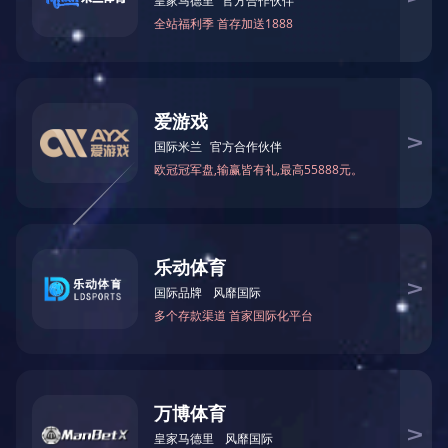
浏览量：428
地址：长沙市天心区长沙天心软件产
2月7日至8日，
业园B座803-804
琴乡排柳村开展春
电话：0731-81671998
转载《标准先行
苏州公司：
浏览量：296
地址：苏州市高新区科发路101号致
“没有气象信息化
远国际商务大厦南楼503室
壮族自治区气象局
电话：0512-66806280
桂林：初步建成
网址：cqluosheng.com
浏览量：476
邮箱：dmgis@163.com
我公司为桂林市气
号正是旅游服务平
梦图与南充市气
浏览量：353