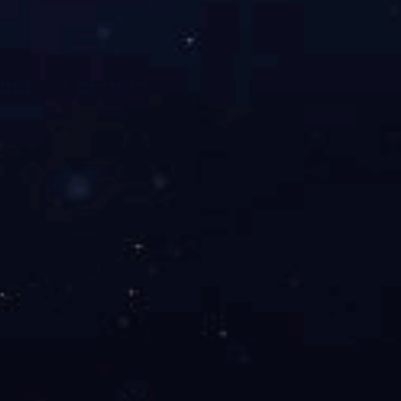
大气污染防治离
浏览量：513
10月23日，十九
记、部长李干杰在
总数 275
梦图kaiyun·开云（中国）官方网站
|
关于我们
|
手机：0512-66806280(赵)
地址：苏州市高新区科发路10
kaiyun·开云（中国）官方网