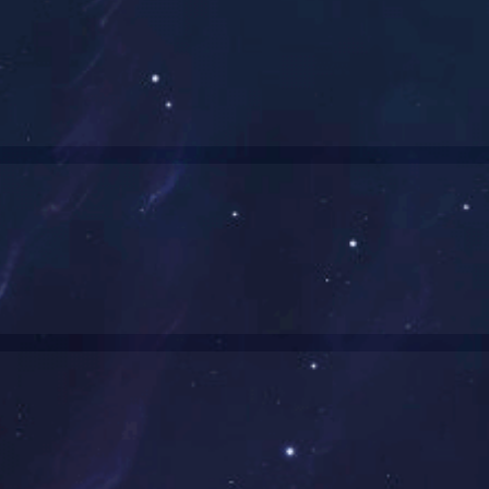
kaiyun·开云（中国）官方网站
>
行业应用
>
气象
DMGIS航空气象服
发布时间：2024-06-04
人气：
98
服务是运用航空气象技术探测、处理和分发航空气象服务产品的过程。气
的设计制造和气象条件也有密切关系。航空气象服务的目的就是确保航空
响，这些不良影响可以通过人为努力加以避免或降低影响。因此，航空气
力、预报预警能力、产品开发能力、气象情报传递能力和气象科技创新能
事业的总体发展。
气象服务主要由民用航空部门负责，飞行所需要的航站、航线天气预报和
安全，中国气象局注重行业管理和业务技术指导，增加民用航空所需的加