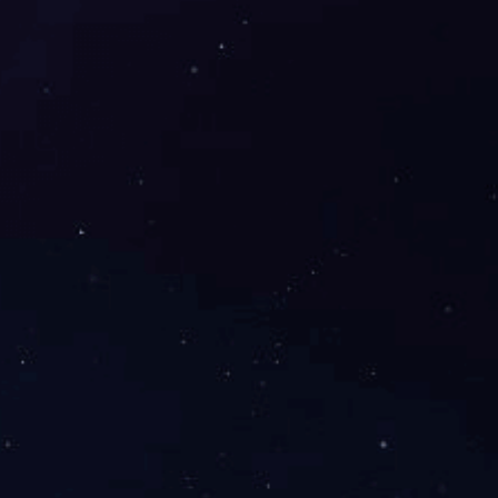
观测数据。
其他非例行观测报告。
计资料。
下一篇：
DMGIS海洋气象服务平台