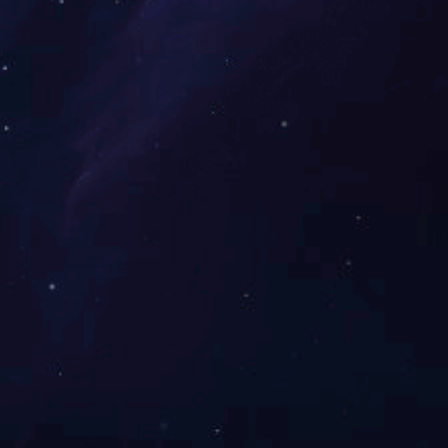
气报告
天气报告、特殊天气报告和以终端方式提供的自动化观测系统的实时显示
气预报
预报、着陆预报、起飞预报、区域预报和航路预报。
观测报告
行巡航和爬升阶段进行的例行观测报告、任何阶段进行的特殊观测报告和
候资料
气候表、机场气候概要、历史气象观测资料、航线天气资料和气象要素统
IS气象精细化预报制作平台